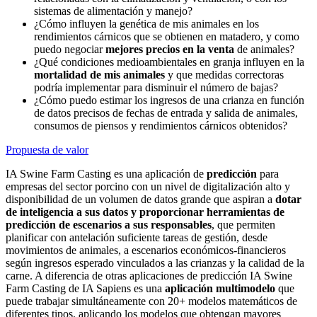
sistemas de alimentación y manejo?
¿Cómo influyen la genética de mis animales en los
rendimientos cárnicos que se obtienen en matadero, y como
puedo negociar
mejores precios en la venta
de animales?
¿Qué condiciones medioambientales en granja influyen en la
mortalidad de mis animales
y que medidas correctoras
podría implementar para disminuir el número de bajas?
¿Cómo puedo estimar los ingresos de una crianza en función
de datos precisos de fechas de entrada y salida de animales,
consumos de piensos y rendimientos cárnicos obtenidos?
Propuesta de valor
IA Swine Farm Casting
es una aplicación de
predicción
para
empresas del sector porcino con un nivel de digitalización alto y
disponibilidad de un volumen de datos grande que aspiran a
dotar
de inteligencia a sus datos y proporcionar herramientas de
predicción de escenarios a sus responsables
, que permiten
planificar con antelación suficiente tareas de gestión, desde
movimientos de animales, a escenarios económicos-financieros
según ingresos esperado vinculados a las crianzas y la calidad de la
carne. A diferencia de otras aplicaciones de predicción
IA Swine
Farm Casting
de IA Sapiens es una
aplicación multimodelo
que
puede trabajar simultáneamente con 20+ modelos matemáticos de
diferentes tipos, aplicando los modelos que obtengan mayores