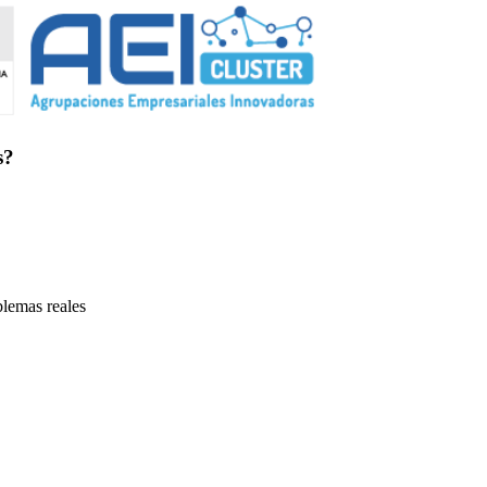
s?
blemas reales