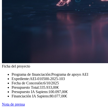
Ficha del proyecto
Programa de financiación:
Programa de apoyo AEI
Expediente:
AEI-010500-2025-103
Fecha de Concesión:
6/10/2025
Presupuesto Total:
335.933,00€
Presupuesto IA Sapiens:
100.097,00€
Financiación IA Sapiens:
80.077,00€
Nota de prensa