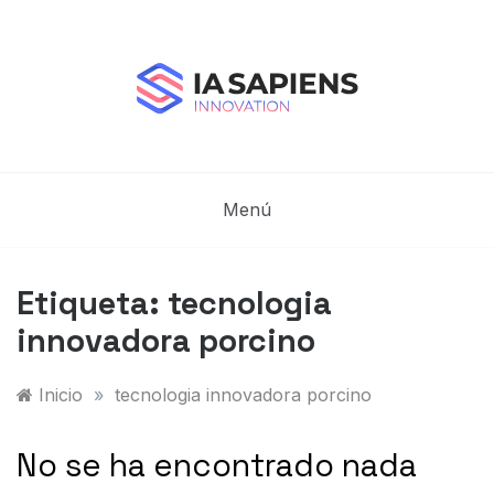
Saltar
al
contenido
Blog de IA Sapiens
IA Sapiens Innovation – IA aplicada en el Sector
Industrial
Menú
Etiqueta:
tecnologia
innovadora porcino
Inicio
»
tecnologia innovadora porcino
No se ha encontrado nada