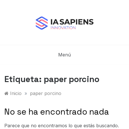
Saltar
al
contenido
Blog de IA Sapiens
IA Sapiens Innovation – IA aplicada en el Sector
Industrial
Menú
Etiqueta:
paper porcino
Inicio
»
paper porcino
No se ha encontrado nada
Parece que no encontramos lo que estás buscando.