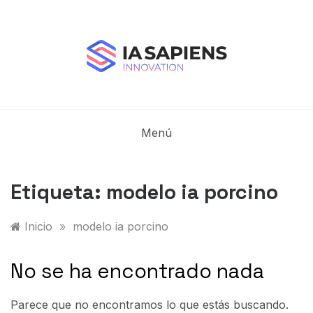
Saltar
al
contenido
Blog de IA Sapiens
IA Sapiens Innovation – IA aplicada en el Sector
Industrial
Menú
Etiqueta:
modelo ia porcino
Inicio
»
modelo ia porcino
No se ha encontrado nada
Parece que no encontramos lo que estás buscando.