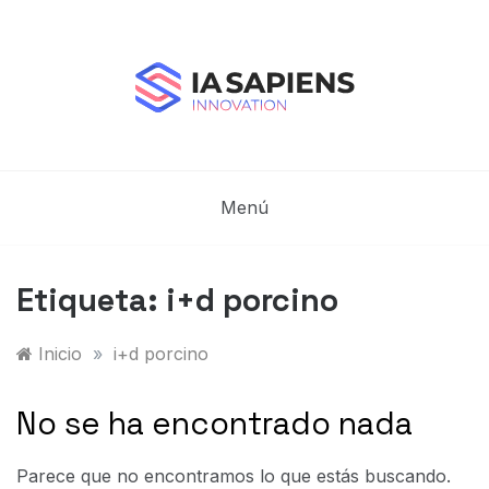
Saltar
al
contenido
Blog de IA Sapiens
IA Sapiens Innovation – IA aplicada en el Sector
Industrial
Menú
Etiqueta:
i+d porcino
Inicio
»
i+d porcino
No se ha encontrado nada
Parece que no encontramos lo que estás buscando.